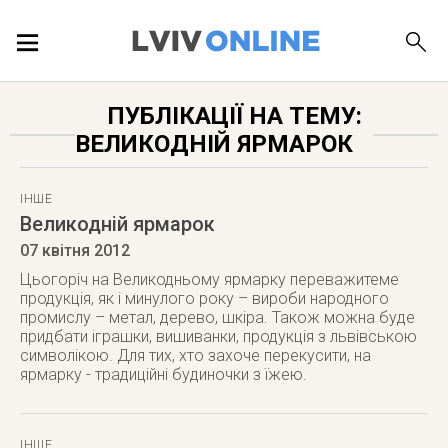
ПОДІЇ
ПУБЛІКАЦІЇ НА ТЕМУ:
ВЕЛИКОДНІЙ ЯРМАРОК
ЛОКАЦІЇ
ІНШЕ
Великодній ярмарок
ПУБЛІКАЦІЇ
07 квітня 2012
Цьогоріч на Великодньому ярмарку переважитеме
продукція, як і минулого року – вироби народного
промислу – метал, дерево, шкіра. Також можна буде
придбати іграшки, вишиванки, продукція з львівською
ДОВІДКА
символікою. Для тих, хто захоче перекусити, на
ярмарку - традиційні будиночки з їжею.
ІНШЕ