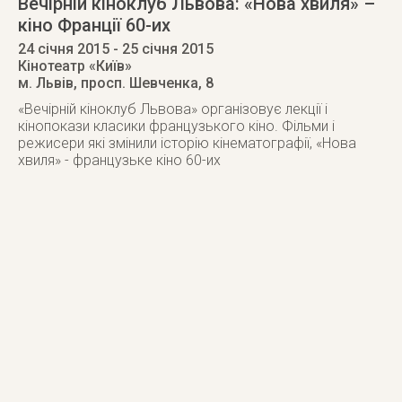
Вечірній кіноклуб Львова: «Нова хвиля» –
кіно Франції 60-их
24 січня 2015
- 25 січня 2015
Кінотеатр «Київ»
м. Львів
,
просп. Шевченка, 8
«Вечірній кіноклуб Львова» організовує лекції і
кінопокази класики французького кіно. Фільми і
режисери які змінили історію кінематографії, «Нова
хвиля» - французьке кіно 60-их