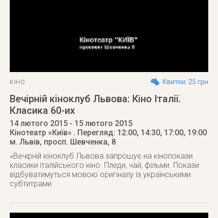
Квитки: 25 грн
КІНО
Вечірній кіноклуб Львова: Кіно Італії.
Класика 60-их
14 лютого 2015
- 15 лютого 2015
Кінотеатр «Київ»
. Перегляд: 12:00, 14:30, 17:00, 19:00
м. Львів
,
просп. Шевченка, 8
«Вечірній кіноклуб Львова запрошує на кінопокази
класики італійського кіно. Пледи, чай, фільми. Покази
відбуватимуться мовою оригіналу із українськими
субтитрами