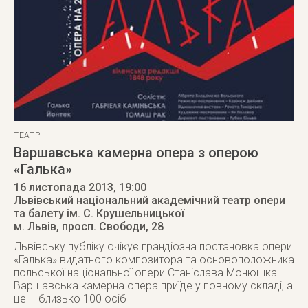
ТЕАТР
Варшавська камерна опера з оперою
«Галька»
16 листопада 2013
, 19:00
Львівський національний академічний театр опери
та балету ім. С. Крушельницької
м. Львів
,
просп. Свободи, 28
Львівську публіку очікує грандіозна постановка опери
«Галька» видатного композитора та основоположника
польської національної опери Станіслава Монюшка.
Варшавська камерна опера приїде у повному складі, а
це – близько 100 осіб