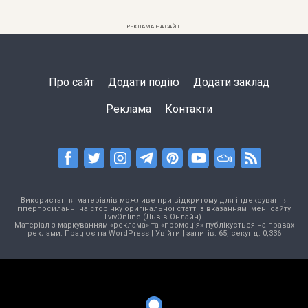
РЕКЛАМА НА САЙТІ
Про сайт
Додати подію
Додати заклад
Реклама
Контакти
Використання матеріалів можливе при відкритому для індексування
гіперпосиланні на сторінку оригінальної статті з вказанням імені сайту
LvivOnline (Львів Онлайн).
Матеріал з маркуванням «реклама» та «промоція» публікується на правах
реклами. Працює на
WordPress
|
Увійти
| запитів: 65, секунд: 0,336