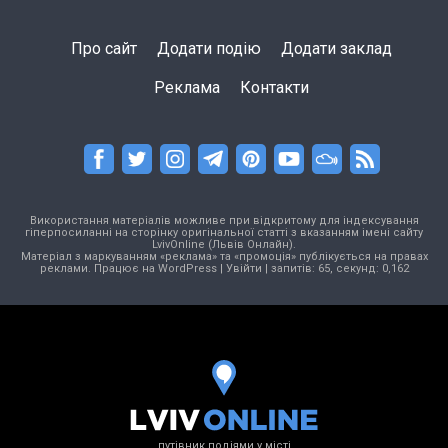
Про сайт
Додати подію
Додати заклад
Реклама
Контакти
Використання матеріалів можливе при відкритому для індексування
гіперпосиланні на сторінку оригінальної статті з вказанням імені сайту
LvivOnline (Львів Онлайн).
Матеріал з маркуванням «реклама» та «промоція» публікується на правах
реклами. Працює на
WordPress
|
Увійти
| запитів: 65, секунд: 0,162
путівник подіями у місті