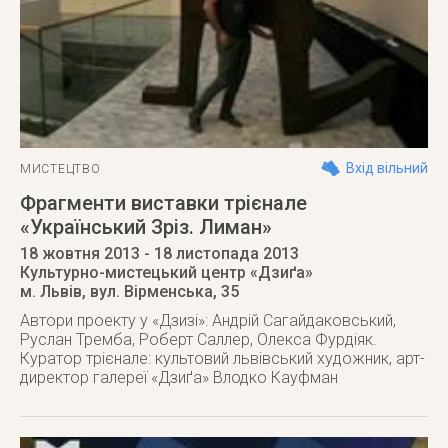
Вхід вільний
МИСТЕЦТВО
Фрагменти виставки трієнале
«Український Зріз. Лиман»
18 жовтня 2013
- 18 листопада 2013
Культурно-мистецький центр «Дзиґа»
м. Львів
,
вул. Вірменська, 35
Автори проекту у «Дзизі»: Андрій Сагайдаковський,
Руслан Тремба, Роберт Саллер, Олекса Фурдіяк.
Куратор трієнале: культовий львівський художник, арт-
директор галереї «Дзиґа» Влодко Кауфман