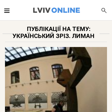
ПОДІЇ
ПУБЛІКАЦІЇ НА ТЕМУ:
УКРАЇНСЬКИЙ ЗРІЗ. ЛИМАН
ЛОКАЦІЇ
ПУБЛІКАЦІЇ
ДОВІДКА