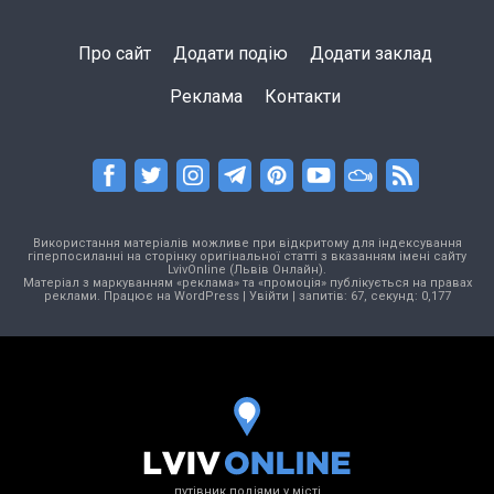
Про сайт
Додати подію
Додати заклад
Реклама
Контакти
Використання матеріалів можливе при відкритому для індексування
гіперпосиланні на сторінку оригінальної статті з вказанням імені сайту
LvivOnline (Львів Онлайн).
Матеріал з маркуванням «реклама» та «промоція» публікується на правах
реклами. Працює на
WordPress
|
Увійти
| запитів: 67, секунд: 0,177
путівник подіями у місті