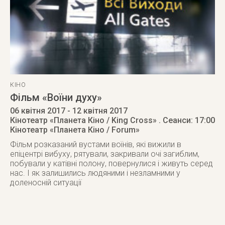
КІНО
Фільм «Воїни духу»
06 квітня 2017
- 12 квітня 2017
Кінотеатр «Планета Кіно / King Cross»
. Сеанси: 17:00
Кінотеатр «Планета Кіно / Forum»
Фільм розказаний вустами воїнів, які вижили в
епіцентрі вибуху, рятували, закривали очі загиблим,
побували у катівні полону, повернулися і живуть серед
нас. І як залишились людяними і незламними у
доленосній ситуації