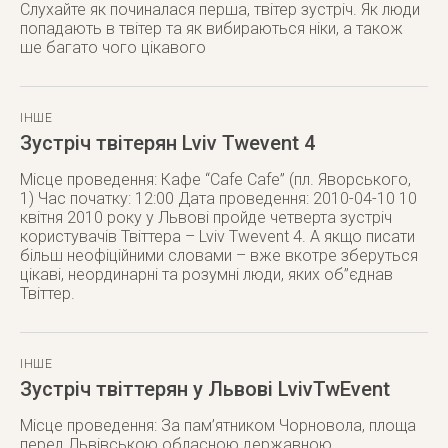
Слухайте як починалася перша, твітер зустріч. Як люди
попадають в твітер та як вибираються ніки, а також
ше багато чого цікавого
ІНШЕ
Зустріч твітерян Lviv Twevent 4
Місце проведення: Кафе “Cafe Cafe” (пл. Яворського,
1) Час початку: 12:00 Дата проведення: 2010-04-10 10
квітня 2010 року у Львові пройде четверта зустріч
користувачів Твіттера – Lviv Twevent 4. А якщо писати
більш неофіційними словами – вже вкотре зберуться
цікаві, неординарні та розумні люди, яких об”єднав
Твіттер.
ІНШЕ
Зустріч твіттерян у Львові LvivTwEvent
Місце проведення: За пам’ятником Чорновола, площа
перед Львівською обласною державною