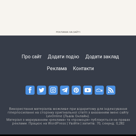
РЕКЛАМА НА САЙТІ
Про сайт
Додати подію
Додати заклад
Реклама
Контакти
Використання матеріалів можливе при відкритому для індексування
гіперпосиланні на сторінку оригінальної статті з вказанням імені сайту
LvivOnline (Львів Онлайн).
Матеріал з маркуванням «реклама» та «промоція» публікується на правах
реклами. Працює на
WordPress
|
Увійти
| запитів: 70, секунд: 0,282