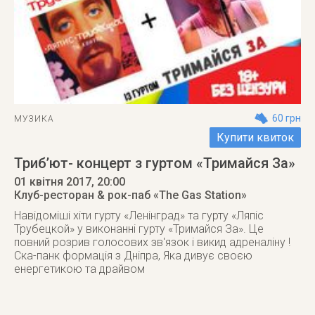
60 грн
МУЗИКА
Купити квиток
Триб’ют- концерт з гуртом «Тримайся За»
01 квітня 2017
, 20:00
Клуб-ресторан & рок-паб «The Gas Station»
Навідоміші хіти гурту «Ленінград» та гурту «Ляпіс
Трубецкой» у виконанні гурту «Тримайся За». Це
повний розрив голосових зв'язок і викид адреналіну !
Ска-панк формація з Дніпра, Яка дивує своєю
енергетикою та драйвом