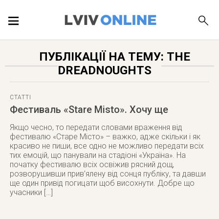
ПОДІЇ
ПУБЛІКАЦІЇ НА ТЕМУ: THE
DREADNOUGHTS
ЛОКАЦІЇ
СТАТТІ
Фестиваль «Stare Misto». Хочу ще
ПУБЛІКАЦІЇ
Якщо чесно, то передати словами враження від
фестивалю «Старе Місто» – важко, адже скільки і як
красиво не пиши, все одно не можливо передати всіх
тих емоцій, що панували на стадіоні «Україна». На
початку фестивалю всіх освіжив рясний дощ,
ДОВІДКА
розворушивши прив’ялену від сонця публіку, та давши
ще один привід погицати щоб висохнути. Добре що
учасники […]