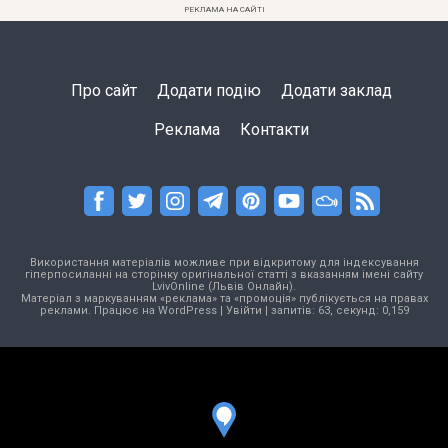
РЕКЛАМА НА САЙТІ
Про сайт
Додати подію
Додати заклад
Реклама
Контакти
Використання матеріалів можливе при відкритому для індексування
гіперпосиланні на сторінку оригінальної статті з вказанням імені сайту
LvivOnline (Львів Онлайн).
Матеріал з маркуванням «реклама» та «промоція» публікується на правах
реклами. Працює на
WordPress
|
Увійти
| запитів: 63, секунд: 0,159