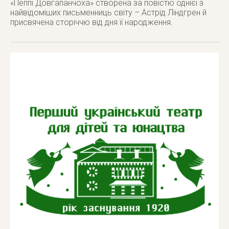
«Пеппі Довгапанчоха» створена за повістю однієї з
найвідоміших письменниць світу – Астрід Ліндгрен й
присвячена сторіччю від дня її народження.