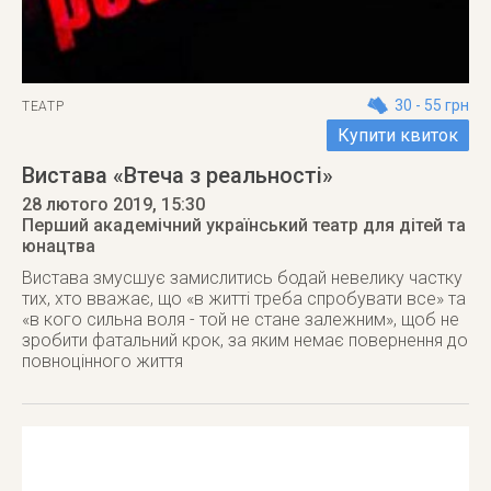
30 - 55 грн
ТЕАТР
Купити квиток
Вистава «Втеча з реальності»
28 лютого 2019
, 15:30
Перший академічний український театр для дітей та
юнацтва
Вистава змусшує замислитись бодай невелику частку
тих, хто вважає, що «в житті треба спробувати все» та
«в кого сильна воля - той не стане залежним», щоб не
зробити фатальний крок, за яким немає повернення до
повноцінного життя