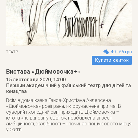
40 - 65 грн
ТЕАТР
Купити квиток
Вистава «Дюймовочка+»
15 листопада 2020
, 14:00
Перший академічний український театр для дітей та
юнацтва
Всім відома казка Ганса-Христіана Андерсена
«Дюймовочка» розіграна, як осучаснена притча. В
суворий і холодний світ приходить Дюймовочка –
істота «не від світу сього», позбавлена агресії,
амбіційності, жадібності – і починає пошук свого місця
у житті.