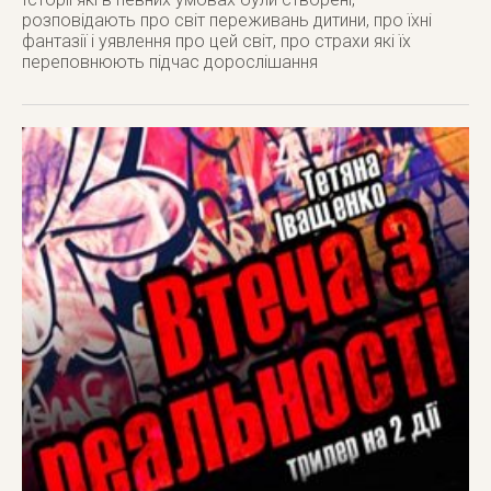
розповідають про світ переживань дитини, про їхні
фантазії і уявлення про цей світ, про страхи які їх
переповнюють підчас дорослішання