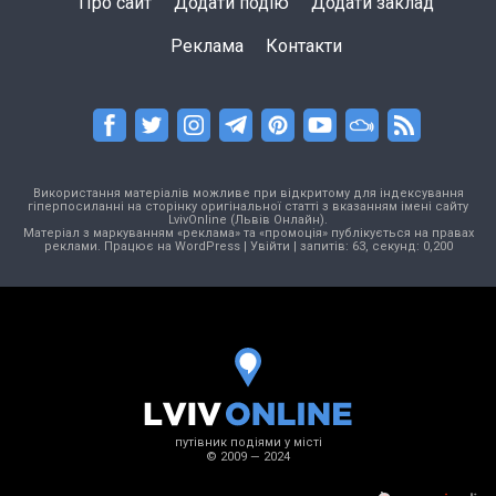
Про сайт
Додати подію
Додати заклад
Реклама
Контакти
Використання матеріалів можливе при відкритому для індексування
гіперпосиланні на сторінку оригінальної статті з вказанням імені сайту
LvivOnline (Львів Онлайн).
Матеріал з маркуванням «реклама» та «промоція» публікується на правах
реклами. Працює на
WordPress
|
Увійти
| запитів: 63, секунд: 0,200
путівник подіями у місті
© 2009 — 2024