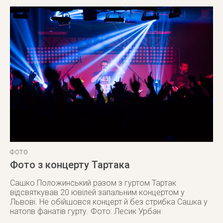
ФОТО
Фото з концерту Тартака
Сашко Положинський разом з гуртом Тартак
відсвяткував 20 ювілей запальним концертом у
Львові. Не обійшовся концерт й без стрибка Сашка у
натопв фанатів гурту. Фото: Лесик Урбан