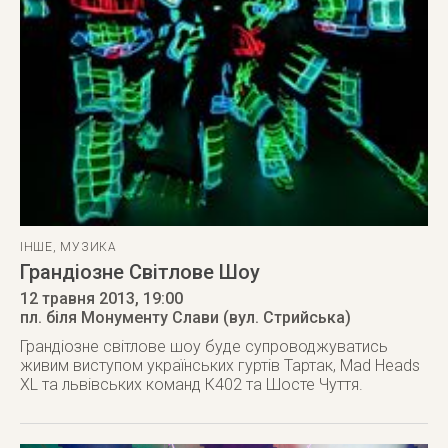
ІНШЕ
,
МУЗИКА
Грандіозне Світлове Шоу
12 травня 2013
, 19:00
пл. біля Монументу Слави (вул. Стрийська)
Грандіозне світлове шоу буде супроводжуватись
живим виступом українських гуртів Тартак, Mad Heads
XL та львівських команд К402 та Шосте Чуття.