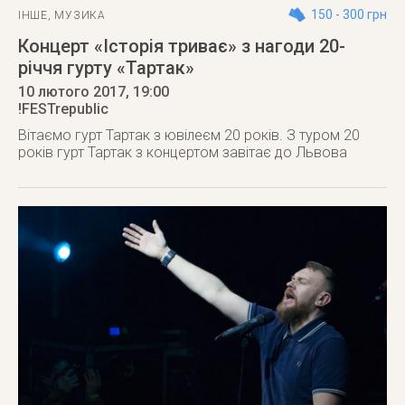
150 - 300 грн
ІНШЕ
,
МУЗИКА
Концерт «Історія триває» з нагоди 20-
річчя гурту «Тартак»
10 лютого 2017
, 19:00
!FESTrepublic
Вітаємо гурт Тартак з ювілеєм 20 років. З туром 20
років гурт Тартак з концертом завітає до Львова