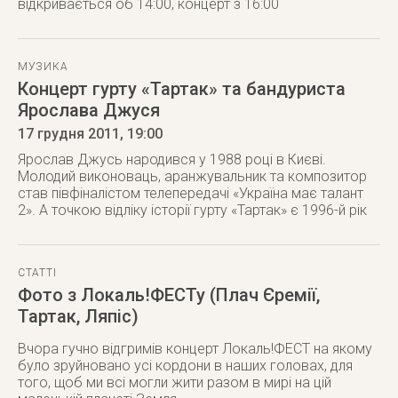
відкривається об 14:00, концерт з 16:00
МУЗИКА
Концерт гурту «Тартак» та бандуриста
Ярослава Джуся
17 грудня 2011
, 19:00
Ярослав Джусь народився у 1988 році в Києві.
Молодий виконоваць, аранжувальник та композитор
став півфіналістом телепередачі «Україна має талант
2». А точкою відліку історії гурту «Тартак» є 1996-й рік
СТАТТІ
Фото з Локаль!ФЕСТу (Плач Єремії,
Тартак, Ляпіс)
Вчора гучно відгримів концерт Локаль!ФЕСТ на якому
було зруйновано усі кордони в наших головах, для
того, щоб ми всi могли жити разом в мирi на цiй