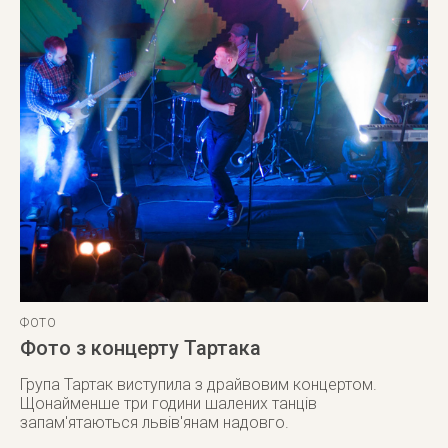
ФОТО
Фото з концерту Тартака
Група Тартак виступила з драйвовим концертом.
Щонайменше три години шалених танців
запам'ятаються львів'янам надовго.