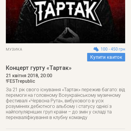
100 - 450 грн
МУЗИКА
Купити квиток
Концерт гурту «Тартак»
21 квітня 2018
, 20:00
!FESTrepublic
За 21 рік свого існування «Тартак» пережив багато: від
перемоги на головному Всеукраїнському музичному
фестивалі «Червона Рута», вибухового в усіх
розуміннях дебютного альбому і статусу однієї з
найпопулярніших груп країни – до змін у складі та
перекваліфікування в клубну команду