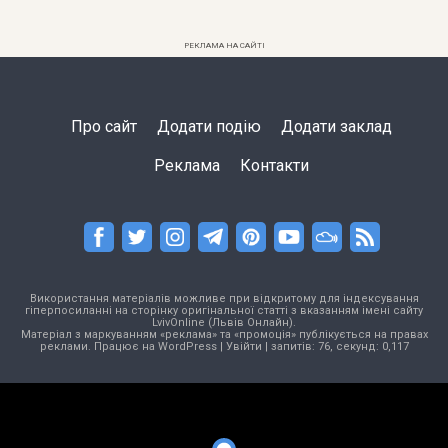
РЕКЛАМА НА САЙТІ
Про сайт
Додати подію
Додати заклад
Реклама
Контакти
Використання матеріалів можливе при відкритому для індексування
гіперпосиланні на сторінку оригінальної статті з вказанням імені сайту
LvivOnline (Львів Онлайн).
Матеріал з маркуванням «реклама» та «промоція» публікується на правах
реклами. Працює на
WordPress
|
Увійти
| запитів: 76, секунд: 0,117