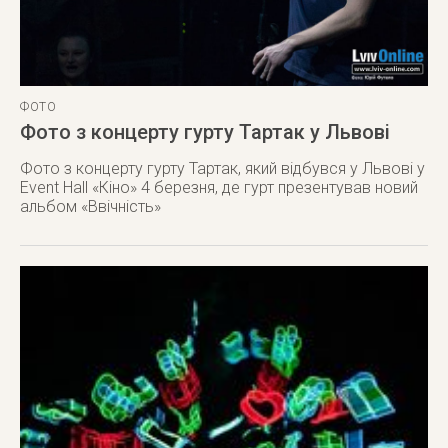
ФОТО
Фото з концерту гурту Тартак у Львові
Фото з концерту гурту Тартак, який відбувся у Львові у
Event Hall «Кіно» 4 березня, де гурт презентував новий
альбом «Ввічність»