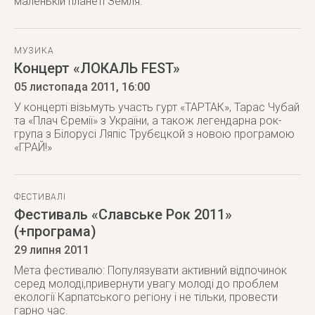
маленькiй планетi Земля.
МУЗИКА
Концерт «ЛОКАЛЬ FEST»
05 листопада 2011
, 16:00
У концерті візьмуть участь гурт «ТАРТАК», Тарас Чубай
та «Плач Єремії» з України, а також легендарна рок-
група з Білорусі Ляпіс Трубєцкой з новою програмою
«ГРАЙ!»
ФЕСТИВАЛІ
Фестиваль «Славське Рок 2011»
(+програма)
29 липня 2011
Мета фестивалю: Популязувати активний відпочинок
серед молоді,привернути увагу молоді до проблем
екології Карпатського регіону і не тільки, провести
гарно час.