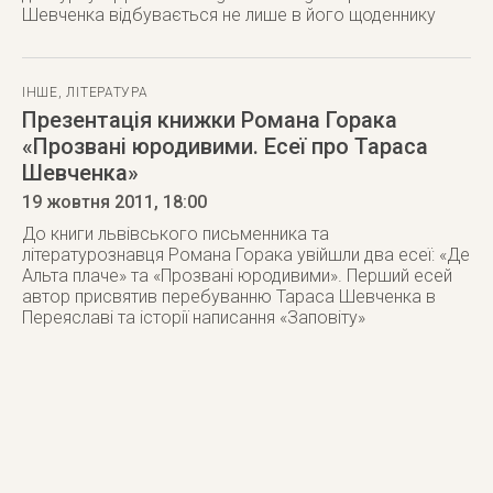
Шевченка відбувається не лише в його щоденнику
ІНШЕ
,
ЛІТЕРАТУРА
Презентація книжки Романа Горака
«Прозвані юродивими. Есеї про Тараса
Шевченка»
19 жовтня 2011
, 18:00
До книги львівського письменника та
літературознавця Романа Горака увійшли два есеї: «Де
Альта плаче» та «Прозвані юродивими». Перший есей
автор присвятив перебуванню Тараса Шевченка в
Переяславі та історії написання «Заповіту»