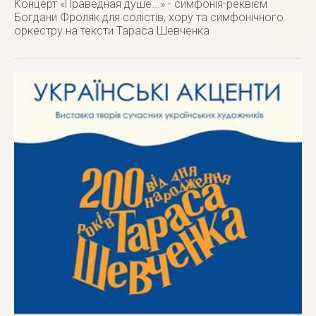
Концерт «Праведная душе...» - симфонія-реквієм
Богдани Фроляк для солістів, хору та симфонічного
оркестру на тексти Тараса Шевченка