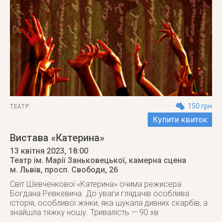
150 грн
ТЕАТР
Купити квиток
Вистава «Катерина»
13 квітня 2023
, 18:00
Театр ім. Марії Заньковецької, камерна сцена
м. Львів
,
просп. Свободи, 26
Світ Шевченкової «Катерина» очима режисера
Богдана Ревкевича. До уваги глядачів особлива
історія, особливої жінки, яка шукала дивних скарбів, а
знайшла тяжку ношу. Тривалість — 90 хв