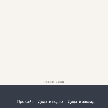
РЕКЛАМА НА САЙТІ
Про сайт
Додати подію
Додати заклад