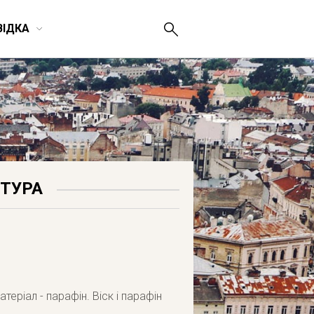
ВІДКА
КТУРА
теріал - парафін. Віск і парафін