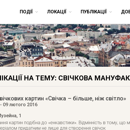
ПОДІЇ
ЛОКАЦІЇ
ПУБЛІКАЦІЇ
ДО
ІКАЦІЇ НА ТЕМУ: СВІЧКОВА МАНУФА
вічкових картин «Свічка – більше, ніж світло»
- 09 лютого 2016
Музейна, 1
ння картин подібна до «енкавстики». Відмінність в тому, що ма
еріалом придатним не лише для створення свічок