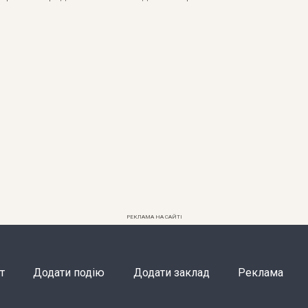
РЕКЛАМА НА САЙТІ
т
Додати подію
Додати заклад
Реклама