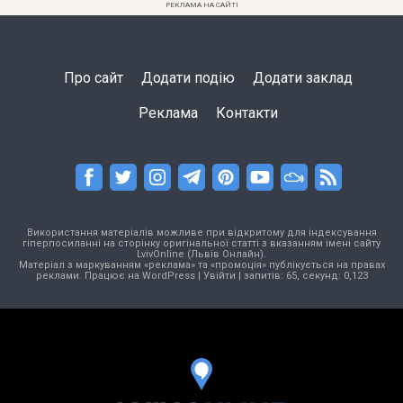
РЕКЛАМА НА САЙТІ
Про сайт
Додати подію
Додати заклад
Реклама
Контакти
Використання матеріалів можливе при відкритому для індексування
гіперпосиланні на сторінку оригінальної статті з вказанням імені сайту
LvivOnline (Львів Онлайн).
Матеріал з маркуванням «реклама» та «промоція» публікується на правах
реклами. Працює на
WordPress
|
Увійти
| запитів: 65, секунд: 0,123