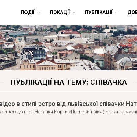
ПОДІЇ
ЛОКАЦІЇ
ПУБЛІКАЦІЇ
ДО
ПУБЛІКАЦІЇ НА ТЕМУ: СПІВАЧКА
відео в стилі ретро від львівської співачки На
вийшов до пісні Наталки Карпи «Під новий рік» (слова та музик