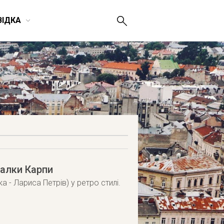
ВІДКА
талки Карпи
а - Лариса Петрів) у ретро стилі.