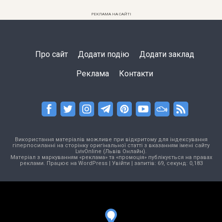
РЕКЛАМА НА САЙТІ
Про сайт
Додати подію
Додати заклад
Реклама
Контакти
Використання матеріалів можливе при відкритому для індексування
гіперпосиланні на сторінку оригінальної статті з вказанням імені сайту
LvivOnline (Львів Онлайн).
Матеріал з маркуванням «реклама» та «промоція» публікується на правах
реклами. Працює на
WordPress
|
Увійти
| запитів: 69, секунд: 0,183