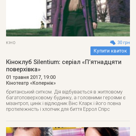
30 грн
КІНО
Купити квиток
Кіноклуб Silentium: серіал «П’ятнадцяти
поверхівка»
01 травня 2017
, 19:00
Кінотеатр «Копернік»
британський ситком. Дія відбувається в житловому
багатоповерховому будинку, а головними героями є
мізантроп, цинік і відлюдник Вінс Кларк і його повна
протилежність і хлопчик для биття Еррол Спірс