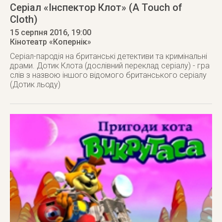
Серіал «Інспектор Клот» (A Touch of
Cloth)
15 серпня 2016
, 19:00
Кінотеатр «Копернік»
Серіал-пародія на британські детективи та кримінальні
драми. Дотик Клота (дослівний переклад серіалу) - гра
слів з назвою іншого відомого британського серіалу
(Дотик льоду)