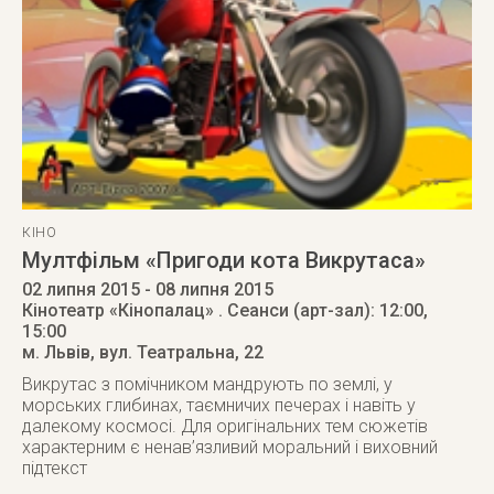
КІНО
Мултфільм «Пригоди кота Викрутаса»
02 липня 2015
- 08 липня 2015
Кінотеатр «Кінопалац»
. Сеанси (арт-зал): 12:00,
15:00
м. Львів
,
вул. Театральна, 22
Викрутас з помічником мандрують по землі, у
морських глибинах, таємничих печерах і навіть у
далекому космосі. Для оригінальних тем сюжетів
характерним є ненав’язливий моральний і виховний
підтекст