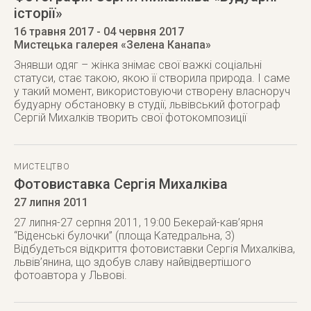
історії»
16 травня 2017
- 04 червня 2017
Мистецька галерея «Зелена Канапа»
Знявши одяг – жінка знімає свої важкі соціальні
статуси, стає такою, якою її створила природа. І саме
у такий момент, використовуючи створену власноруч
будуарну обстановку в студії, львівський фотограф
Сергій Михалків творить свої фотокомпозиції
МИСТЕЦТВО
Фотовиставка Сергія Михалківа
27 липня 2011
27 липня-27 серпня 2011, 19:00 Бекерай-кав’ярня
“Віденські булочки” (площа Катедральна, 3)
Відбудеться відкриття фотовиставки Сергія Михалківа,
львів’янина, що здобув славу найвідвертішого
фотоавтора у Львові.