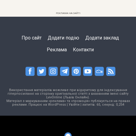
РЕКЛАМА НА САЙТІ
Про сайт
Додати подію
Додати заклад
Реклама
Контакти
Використання матеріалів можливе при відкритому для індексування
гіперпосиланні на сторінку оригінальної статті з вказанням імені сайту
LvivOnline (Львів Онлайн).
Матеріал з маркуванням «реклама» та «промоція» публікується на правах
реклами. Працює на
WordPress
|
Увійти
| запитів: 65, секунд: 0,254