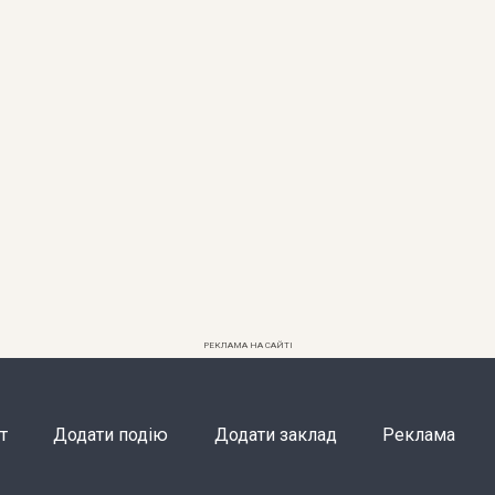
РЕКЛАМА НА САЙТІ
т
Додати подію
Додати заклад
Реклама