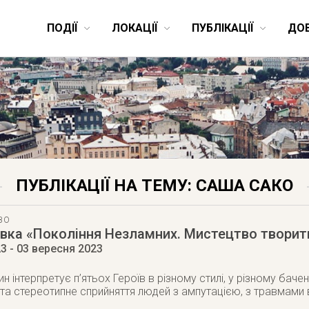
ПОДІЇ
ЛОКАЦІЇ
ПУБЛІКАЦІЇ
ДО
ПУБЛІКАЦІЇ НА ТЕМУ: САША САКО
ВО
вка «Покоління Незламних. Мистецтво творит
23
- 03 вересня 2023
ин інтерпретує п’ятьох Героїв в різному стилі, у різному баче
 та стереотипне сприйняття людей з ампутацією, з травмами 