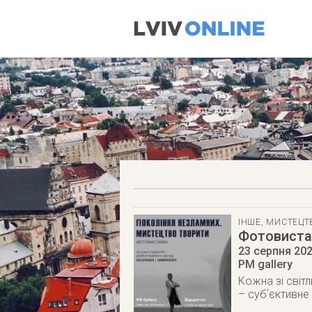
ІНШЕ
,
МИСТЕЦТ
Фотовиста
23 серпня 20
PM gallery
Кожна зі світл
– субʼєктивне