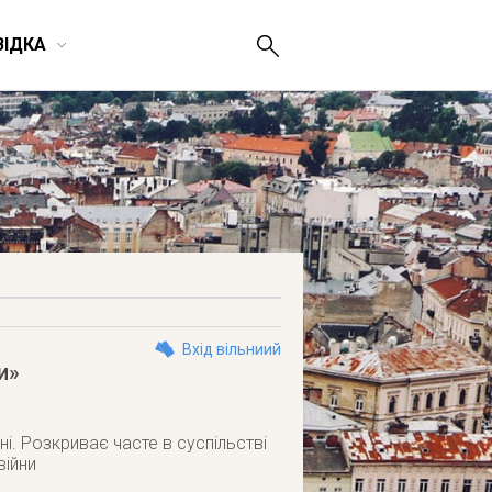
ВІДКА
Вхід вільниий
и»
нні. Розкриває часте в суспільстві
війни