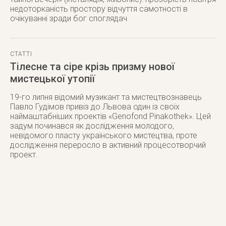
недоторканість простору відчуття самотності в
очікуванні зради бог споглядач
СТАТТІ
Тілесне та сіре крізь призму нової
мистецької утопії
19-го липня відомий музикант та мистецтвознавець
Павло Гудімов привіз до Львова один із своїх
наймаштабніших проектів «Genofond Pinakothek». Цей
задум починався як дослідження молодого,
невідомого пласту українського мистецтва, проте
дослідження переросло в активний процесотворчий
проект.