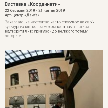
Виставка «Координати»
22 березня 2019
- 21 квітня 2019
Арт-центр «Дзиґа»
Закарпатське мистецтво часто спекулює на своїх
культурних кліше, при можливості намагається
відтворити лінію прив’язок до великого тотему
авторитетів