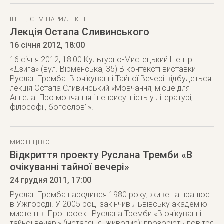
ІНШЕ
,
СЕМІНАРИ/ЛЕКЦІЇ
Лекція Остапа Сливинського
16 січня 2012
, 18:00
16 січня 2012, 18:00 Культурно-Мистецький Центр
«Дзиґа» (вул. Вірменська, 35) В контексті виставки
Руслан Тремба: В очікуванні Тайної Вечері відбудеться
лекція Остапа Сливинський «Мовчання, місце для
Ангела. Про мовчання і неприсутність у літературі,
філософії, богослов’ї».
МИСТЕЦТВО
Відкриття проекту Руслана Тремби «В
очікуванні тайної вечері»
24 грудня 2011
, 17:00
Руслан Тремба народився 1980 року, живе та працює
в Ужгороді. У 2005 році закінчив Львівську академію
мистецтв. Про проект Руслана Тремби «В очікуванні
тайної вечері» (інсталяція, живопис): прозорість повітря