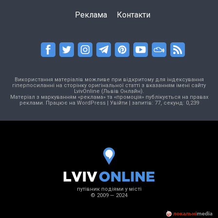
Реклама
Контакти
Використання матеріалів можливе при відкритому для індексування
гіперпосиланні на сторінку оригінальної статті з вказанням імені сайту
LvivOnline (Львів Онлайн).
Матеріал з маркуванням «реклама» та «промоція» публікується на правах
реклами. Працює на
WordPress
|
Увійти
| запитів: 77, секунд: 0,239
путівник подіями у місті
© 2009 — 2024