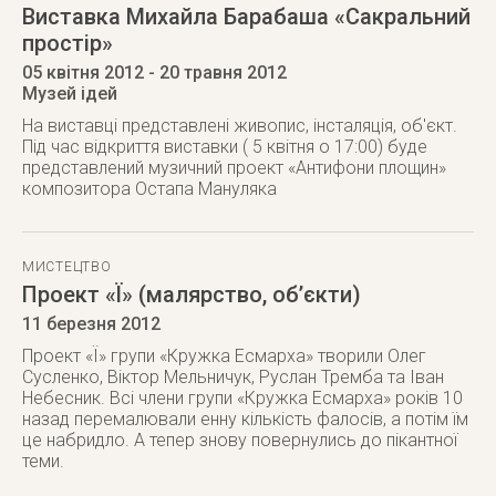
Виставка Михайла Барабаша «Сакральний
простір»
05 квітня 2012
- 20 травня 2012
Музей ідей
На виставці представлені живопис, інсталяція, об'єкт.
Під час відкриття виставки ( 5 квітня о 17:00) буде
представлений музичний проект «Антифони площин»
композитора Остапа Мануляка
МИСТЕЦТВО
Проект «Ї» (малярство, об’єкти)
11 березня 2012
Проект «Ї» групи «Кружка Есмарха» творили Олег
Сусленко, Віктор Мельничук, Руслан Тремба та Іван
Небесник. Всі члени групи «Кружка Есмарха» років 10
назад перемалювали енну кількість фалосів, а потім їм
це набридло. А тепер знову повернулись до пікантної
теми.