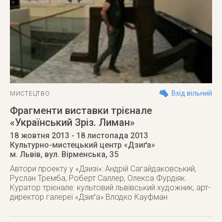
Вхід вільний
МИСТЕЦТВО
Фрагменти виставки трієнале
«Український Зріз. Лиман»
18 жовтня 2013
- 18 листопада 2013
Культурно-мистецький центр «Дзиґа»
м. Львів
,
вул. Вірменська, 35
Автори проекту у «Дзизі»: Андрій Сагайдаковський,
Руслан Тремба, Роберт Саллер, Олекса Фурдіяк.
Куратор трієнале: культовий львівський художник, арт-
директор галереї «Дзиґа» Влодко Кауфман