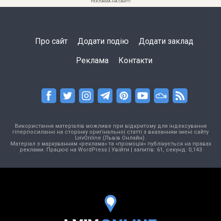
РЕКЛАМА НА САЙТІ
Про сайт
Додати подію
Додати заклад
Реклама
Контакти
Використання матеріалів можливе при відкритому для індексування
гіперпосиланні на сторінку оригінальної статті з вказанням імені сайту
LvivOnline (Львів Онлайн).
Матеріал з маркуванням «реклама» та «промоція» публікується на правах
реклами. Працює на
WordPress
|
Увійти
| запитів: 61, секунд: 0,143