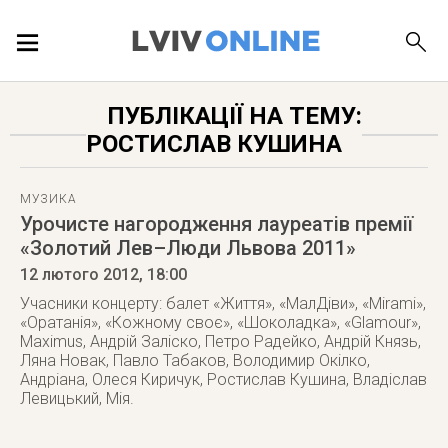
ПОДІЇ
ПУБЛІКАЦІЇ НА ТЕМУ:
РОСТИСЛАВ КУШИНА
ЛОКАЦІЇ
МУЗИКА
Урочисте нагородження лауреатів премії
«Золотий Лев–Люди Львова 2011»
ПУБЛІКАЦІЇ
12 лютого 2012
, 18:00
Учасники концерту: балет «Життя», «МалДіви», «Mirami»,
«Оратанія», «Кожному своє», «Шоколадка», «Glamour»,
Maximus, Андрій Заліско, Петро Радейко, Андрій Князь,
ДОВІДКА
Ляна Новак, Павло Табаков, Володимир Окілко,
Андріана, Олеся Киричук, Ростислав Кушина, Владіслав
Левицький, Мія.