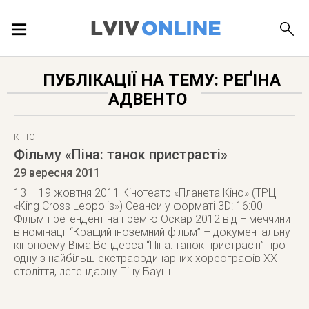
ПОДІЇ
ПУБЛІКАЦІЇ НА ТЕМУ: РЕҐІНА
АДВЕНТО
ЛОКАЦІЇ
КІНО
Фільму «Піна: танок пристрасті»
ПУБЛІКАЦІЇ
29 вересня 2011
13 – 19 жовтня 2011 Кінотеатр «Планета Кіно» (ТРЦ
«King Cross Leopolis») Сеанси у форматі 3D: 16:00
Фільм-претендент на премію Оскар 2012 від Німеччини
в номінації “Кращий іноземний фільм” – документальну
ДОВІДКА
кінопоему Віма Вендерса “Піна: танок пристрасті” про
одну з найбільш екстраординарних хореографів ХХ
століття, легендарну Піну Бауш.