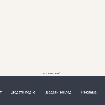
РЕКЛАМА НА САЙТІ
т
Додати подію
Додати заклад
Реклама