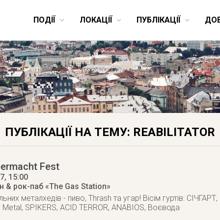
ПОДІЇ
ЛОКАЦІЇ
ПУБЛІКАЦІЇ
ДО
ПУБЛІКАЦІЇ НА ТЕМУ: REABILITATOR
ermacht Fest
17
, 15:00
 & рок-паб «The Gas Station»
ьних металхедів - пиво, Thrash та угар! Вісім гуртів: СІЧГАР
ash Metal, SPIKERS, ACID TERROR, ANABIOS, Воєвода