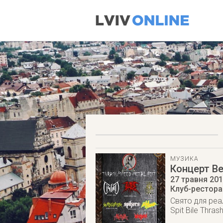
МУЗИКА
Концерт Be
27 травня 20
Клуб-ресторан
Cвято для реал
Spit Bile Thr