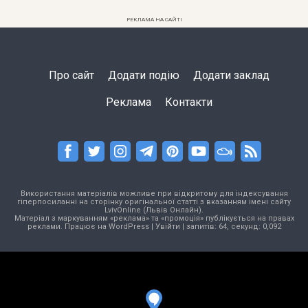
РЕКЛАМА НА САЙТІ
Про сайт
Додати подію
Додати заклад
Реклама
Контакти
Використання матеріалів можливе при відкритому для індексування
гіперпосиланні на сторінку оригінальної статті з вказанням імені сайту
LvivOnline (Львів Онлайн).
Матеріал з маркуванням «реклама» та «промоція» публікується на правах
реклами. Працює на
WordPress
|
Увійти
| запитів: 64, секунд: 0,092