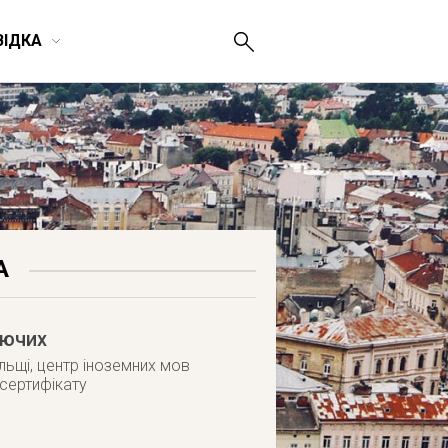
ВІДКА
А
аючих
льщі, центр іноземних мов
 сертифікату