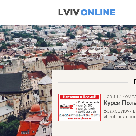
НОВИНИ КОМП
Курси Поль
Враховуючи ве
«LeoLing» про