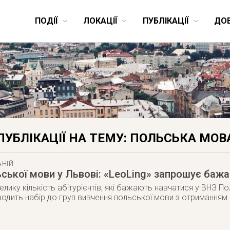
ПОДІЇ
ЛОКАЦІЇ
ПУБЛІКАЦІЇ
ДО
ПУБЛІКАЦІЇ НА ТЕМУ: ПОЛЬСЬКА МОВ
АНІЙ
ської мови у Львові: «LeoLing» запрошує баж
лику кількість абітурієнтів, які бажають навчатися у ВНЗ По
водить набір до груп вивчення польської мови з отриманням