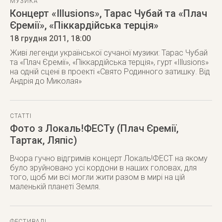
МУЗИКА
Концерт «Illusions», Тарас Чубай та «Плач
Єремії», «Піккардійська терція»
18 грудня 2011
, 18:00
Живі легенди української сучаної музики: Тарас Чубай
та «Плач Єремії», «Піккардійська терція», гурт «Illusions»
на одній сцені в проекті «Свято Родинного затишку. Від
Андрія до Миколая»
СТАТТІ
Фото з Локаль!ФЕСТу (Плач Єремії,
Тартак, Ляпіс)
Вчора гучно відгримів концерт Локаль!ФЕСТ на якому
було зруйновано усі кордони в наших головах, для
того, щоб ми всi могли жити разом в мирi на цiй
маленькiй планетi Земля.
ФЕСТИВАЛІ