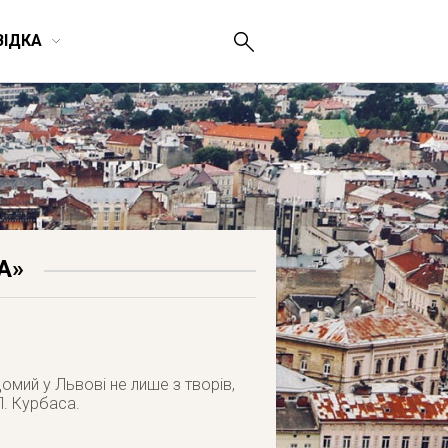
ВІДКА
А»
омий у Львові не лише з творів,
Л. Курбаса.