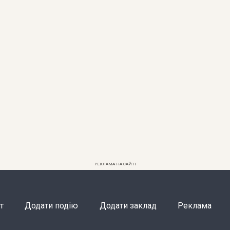
РЕКЛАМА НА САЙТІ
т
Додати подію
Додати заклад
Реклама