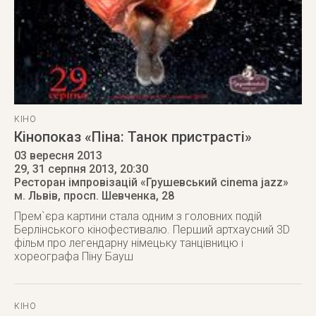
КІНО
Кінопоказ «Піна: Танок пристрасті»
03 вересня 2013
29, 31 серпня 2013
, 20:30
Ресторан імпровізацій «Грушевський cinema jazz»
м. Львів
,
просп. Шевченка, 28
Прем`єра картини стала одним з головних подій
Берлінського кінофестивалю. Перший артхаусний 3D
фільм про легендарну німецьку танцівницю і
хореографа Піну Бауш
КІНО