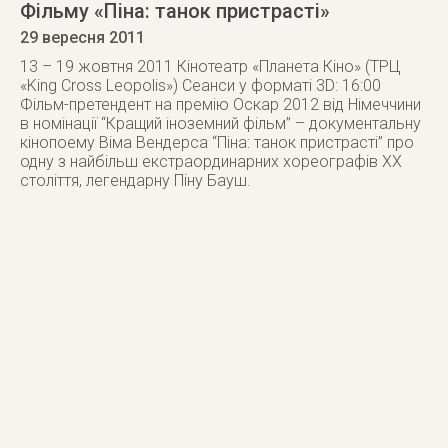
Фільму «Піна: танок пристрасті»
29 вересня 2011
13 – 19 жовтня 2011 Кінотеатр «Планета Кіно» (ТРЦ
«King Cross Leopolis») Сеанси у форматі 3D: 16:00
Фільм-претендент на премію Оскар 2012 від Німеччини
в номінації “Кращий іноземний фільм” – документальну
кінопоему Віма Вендерса “Піна: танок пристрасті” про
одну з найбільш екстраординарних хореографів ХХ
століття, легендарну Піну Бауш.