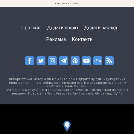
РЕКЛАМА НА САЙТІ
Про сайт
Додати подію
Додати заклад
Реклама
Контакти
Використання матеріалів можливе при відкритому для індексування
гіперпосиланні на сторінку оригінальної статті з вказанням імені сайту
LvivOnline (Львів Онлайн).
Матеріал з маркуванням «реклама» та «промоція» публікується на правах
реклами. Працює на
WordPress
|
Увійти
| запитів: 66, секунд: 0,110