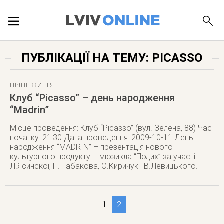
ПОДІЇ
ПУБЛІКАЦІЇ НА ТЕМУ: PICASSO
ЛОКАЦІЇ
НІЧНЕ ЖИТТЯ
Клуб “Picasso” – день народження
“Madrin”
ПУБЛІКАЦІЇ
Місце проведення: Клуб “Picasso” (вул. Зелена, 88) Час
початку: 21:30 Дата проведення: 2009-10-11 День
народження “MADRIN” – презентація нового
культурного продукту – мюзикла “Подих” за участі
Л.Ясинскої, П. Табакова, О.Киричук і В.Левицького.
ДОВІДКА
1
2