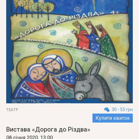
30 - 55 грн
ТЕАТР
Купити квиток
Вистава «Дорога до Різдва»
08 січня 2020
, 13:00