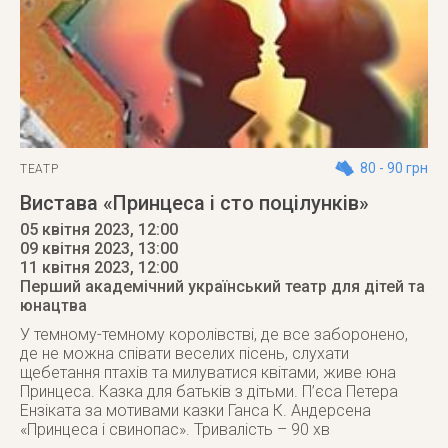
80 - 90 грн
ТЕАТР
Вистава «Принцеса і сто поцілунків»
05 квітня 2023, 12:00
09 квітня 2023, 13:00
11 квітня 2023
, 12:00
Перший академічний український театр для дітей та
юнацтва
У темному-темному королівстві, де все заборонено,
де не можна співати веселих пісень, слухати
щебетання птахів та милуватися квітами, живе юна
Принцеса. Казка для батьків з дітьми. П’єса Петера
Ензіката за мотивами казки Ганса К. Андерсена
«Принцеса і свинопас». Тривалість – 90 хв