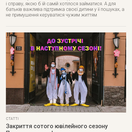
і справу, якою б їй самій хотілося займатися. А для
батьків важлива підтримка своєї дитини у її пошуках, а
не примушення керуватися чужим життям
СТАТТІ
Закриття сотого ювілейного сезону