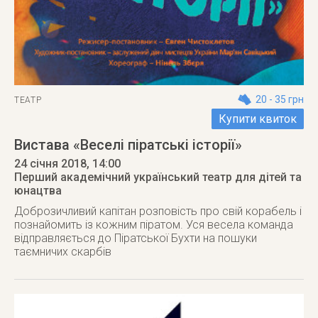
20 - 35 грн
ТЕАТР
Купити квиток
Вистава «Веселі піратські історії»
24 січня 2018
, 14:00
Перший академічний український театр для дітей та
юнацтва
Доброзичливий капітан розповість про свій корабель і
познайомить із кожним піратом. Уся весела команда
відправляється до Піратської Бухти на пошуки
таємничих скарбів