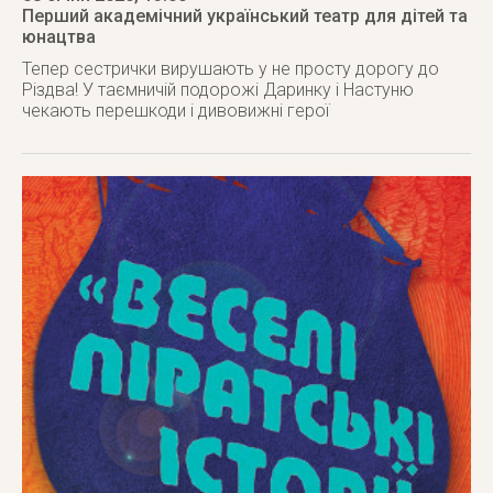
Перший академічний український театр для дітей та
юнацтва
Тепер сестрички вирушають у не просту дорогу до
Різдва! У таємничій подорожі Даринку і Настуню
чекають перешкоди і дивовижні герої