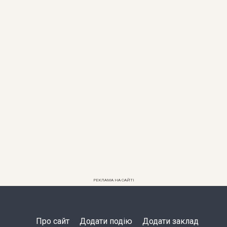
РЕКЛАМА НА САЙТІ
Про сайт
Додати подію
Додати заклад