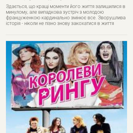
Здається, що кращі моменти його життя залишилися в
минулому, але випадкова зустріч з молодою
француженкою кардинально змінює все. Зворушлива
історія - ніколи не пізно знову закохатися в життя