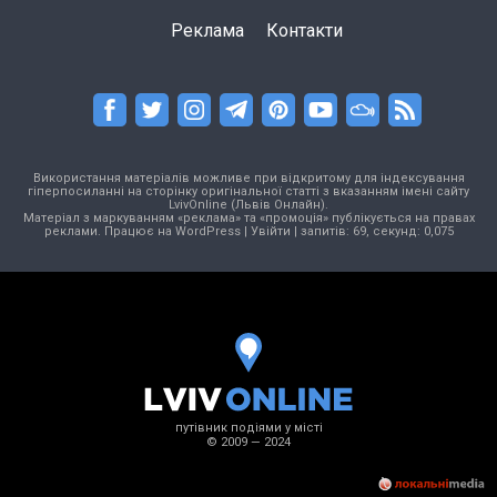
Реклама
Контакти
Використання матеріалів можливе при відкритому для індексування
гіперпосиланні на сторінку оригінальної статті з вказанням імені сайту
LvivOnline (Львів Онлайн).
Матеріал з маркуванням «реклама» та «промоція» публікується на правах
реклами. Працює на
WordPress
|
Увійти
| запитів: 69, секунд: 0,075
путівник подіями у місті
© 2009 — 2024