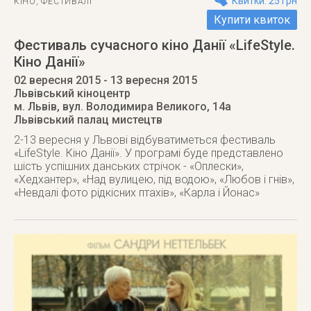
Квитки: 25 грн
КІНО
,
ФЕСТИВАЛІ
Купити квиток
Фестиваль сучасного кіно Данії «LifeStyle.
Кіно Данії»
02 вересня 2015
- 13 вересня 2015
Львівський кіноцентр
м. Львів
,
вул. Володимира Великого, 14а
Львівський палац мистецтв
2-13 вересня у Львові відбуватиметься фестиваль
«LifeStyle. Кіно Данії». У програмі буде представлено
шість успішних данських стрічок - «Оплески»,
«Хедхантер», «Над вулицею, під водою», «Любов і гнів»,
«Невдалі фото рідкісних птахів», «Карла і Йонас»