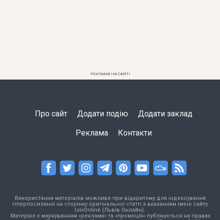
РЕКЛАМА НА САЙТІ
Про сайт
Додати подію
Додати заклад
Реклама
Контакти
Використання матеріалів можливе при відкритому для індексування
гіперпосиланні на сторінку оригінальної статті з вказанням імені сайту
LvivOnline (Львів Онлайн).
Матеріал з маркуванням «реклама» та «промоція» публікується на правах