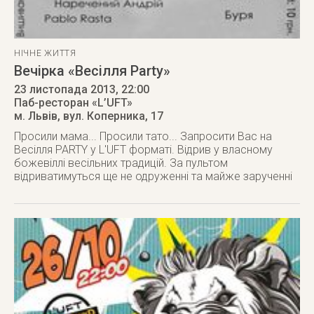
НІЧНЕ ЖИТТЯ
Вечірка «Весілля Party»
23 листопада 2013
, 22:00
Паб-ресторан «L’UFT»
м. Львів
,
вул. Коперника, 17
Просили мама... Просили тато... Запросити Вас на
Весілля PARTY у L'UFT форматі. Відрив у власному
божевіллі весільних традицій. За пультом
відриватимуться ще не одруженні та майже зарученні