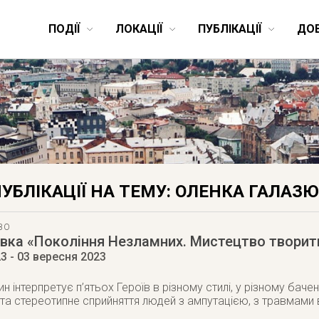
ПОДІЇ
ЛОКАЦІЇ
ПУБЛІКАЦІЇ
ДО
УБЛІКАЦІЇ НА ТЕМУ: ОЛЕНКА ГАЛАЗ
ВО
вка «Покоління Незламних. Мистецтво творит
23
- 03 вересня 2023
ин інтерпретує п’ятьох Героїв в різному стилі, у різному баче
 та стереотипне сприйняття людей з ампутацією, з травмами 