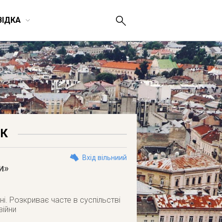
ВІДКА
ЮК
Вхід вільниий
и»
нні. Розкриває часте в суспільстві
війни