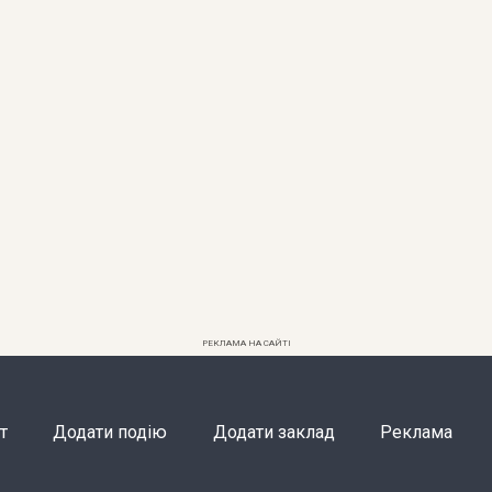
РЕКЛАМА НА САЙТІ
т
Додати подію
Додати заклад
Реклама