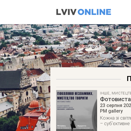
П
ІНШЕ
,
МИСТЕЦТ
Фотовиста
23 серпня 20
PM gallery
Кожна зі світл
– субʼєктивне