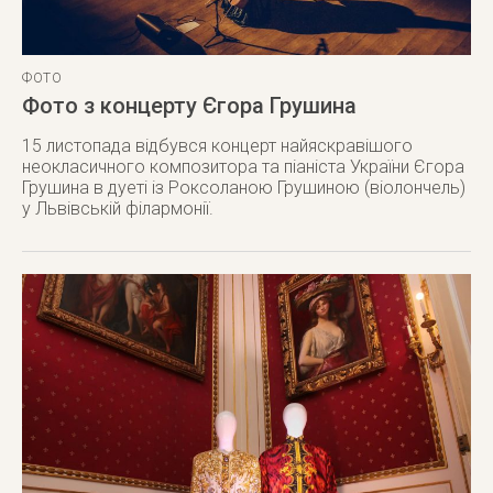
ФОТО
Фото з концерту Єгора Грушина
15 листопада відбувся концерт найяскравішого
неокласичного композитора та піаніста України Єгора
Грушина в дуеті із Роксоланою Грушиною (віолончель)
у Львівській філармонії.