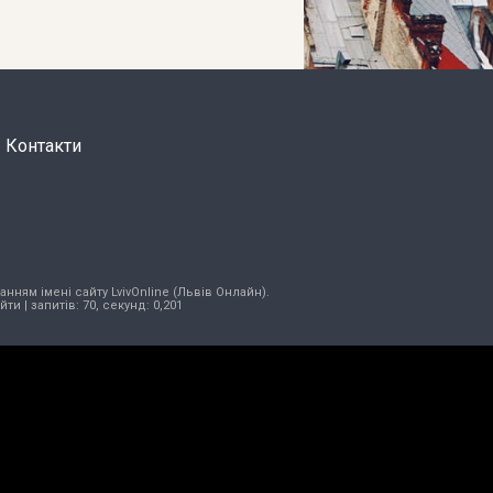
Контакти
нням імені сайту LvivOnline (Львів Онлайн).
ійти
| запитів: 70, секунд: 0,201