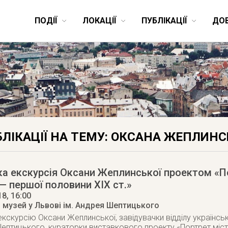
ПОДІЇ
ЛОКАЦІЇ
ПУБЛІКАЦІЇ
ДО
ЛІКАЦІЇ НА ТЕМУ: ОКСАНА ЖЕПЛИН
а екскурсія Оксани Жеплинської проектом «По
 — першої половини ХІХ ст.»
18
, 16:00
 музей у Львові ім. Андрея Шептицького
кскурсію Оксани Жеплинської, завідувачки відділу українсь
Шептицького, кураторки виставкового проекту «Портрет міста