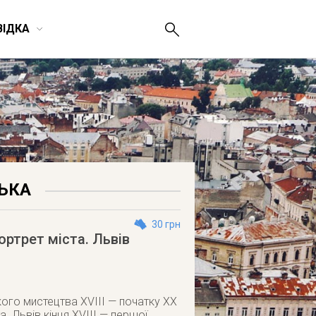
ВІДКА
СЬКА
30 грн
ртрет міста. Львів
кого мистецтва ХVІІІ — початку ХХ
. Львів кінця ХVІІІ — першої