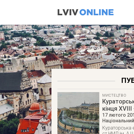
ПУБ
МИСТЕЦТВО
Кураторськ
кінця ХVІІІ
17 лютого 20
Національний
Кураторська е
ст НМЛ ім. А.