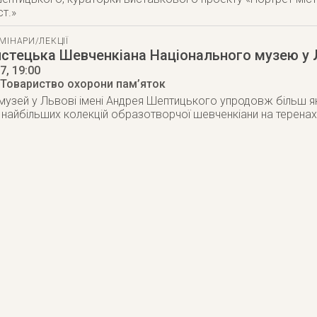
ст.»
МІНАРИ/ЛЕКЦІЇ
стецька Шевченкіана Національного музею у 
17
, 19:00
/ Товариство охорони пам’яток
музей у Львові імені Андрея Шептицького упродовж більш як 
з найбільших колекцій образотворчої шевченкіани на терен