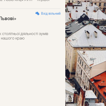
Вхід вільний
Львові»
столітньої діяльності зумів
ах нашого краю