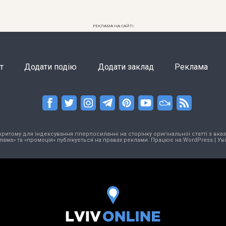
РЕКЛАМА НА САЙТІ
т
Додати подію
Додати заклад
Реклама
тому для індексування гіперпосиланні на сторінку оригінальної статті з вказа
лама» та «промоція» публікується на правах реклами. Працює на
WordPress
|
Ув