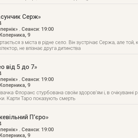
асунчик Серж»
4
опернік»
. Сеанси: 19:00
 Коперника, 9
тається з міста в рідне село. Він зустрічає Сержа, але той, 
хітектор, не впізнає друга дитинства
о від 5 до 7»
4
опернік»
. Сеанси: 19:00
 Коперника, 9
вачка Флоранс стурбована своїм здоров'ям і, в очікуванні р
ки. Карти Таро показують смерть
евільний П’єро»
4
опернік»
. Сеанси: 19:00
 Коперника, 9