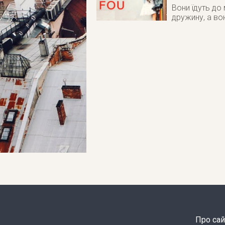
Вони їдуть до
дружину, а вон
Про сай