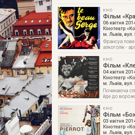
КІНО
Фільм «Кр
06 квітня 201
Кінотеатр «К
м. Львів
,
вул.
Франсуа повер
алкоголік - ар
КІНО
Фільм «Кле
04 квітня 201
Кінотеатр «К
м. Львів
,
вул.
Починаюча спі
йде до ворож
КІНО
Фільм «Бож
03 квітня 201
Кінотеатр «К
м. Львів
,
вул.