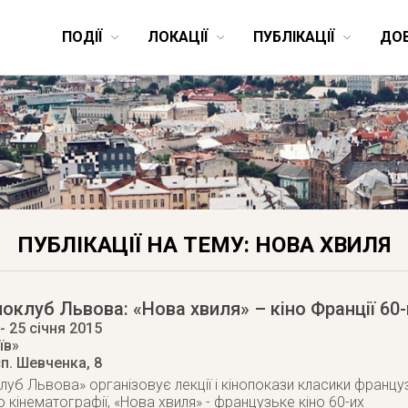
ПОДІЇ
ЛОКАЦІЇ
ПУБЛІКАЦІЇ
ДО
ПУБЛІКАЦІЇ НА ТЕМУ: НОВА ХВИЛЯ
іноклуб Львова: «Нова хвиля» – кіно Франції 60-
- 25 січня 2015
їв»
п. Шевченка, 8
клуб Львова» організовує лекції і кінопокази класики францу
ю кінематографії, «Нова хвиля» - французьке кіно 60-их