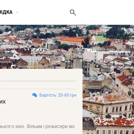
ВІДКА
Вартість: 20-60 грн
их
зького кіно. Фільми і режисери які