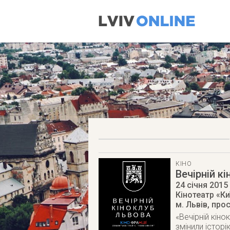
КІНО
Вечірній к
24 січня 2015
Кінотеатр «Ки
м. Львів
,
прос
«Вечірній кіно
змінили історі