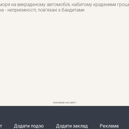
 моря на викраденому автомобілі, набитому краденими грош
а - неприємності, пов'язані з бандитами
РЕКЛАМА НА САЙТІ
т
Додати подію
Додати заклад
Реклама