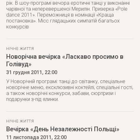
рік. В шоу-програмі вечора еротичні танці у виконанні
чарівної та неперевершеної Мерилін. Призерка «Pole
dance 2011». Переможниця в номінації «Краща
постановка». Місс глядацьких симпатій багатьох
конкурсів
НІЧНЕ ЖИТТЯ
Новорічна вечірка «Ласкаво просимо в
Голівуд»
31 грудня 2011
, 22:00
У Новорічній програмі: танці до світанку, спеціальне
новорічне меню, ексклюзивні коктейлі, спеціальні гості,
а також новорічні конкурси, забави, сюрпризи і
подарунки з-під ялинки.
НІЧНЕ ЖИТТЯ
Вечірка «День Незалежності Польщі»
11 листопада 2011
, 22:00