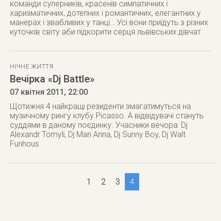
команди суперників, красенів симпатичних і
харизматичних, дотепних і романтичних, елегантних у
манерах і звабливих у танці… Усі вони приїдуть з різних
куточків світу аби підкорити серця львівських дівчат
НІЧНЕ ЖИТТЯ
Вечірка «Dj Battle»
07 квітня 2011
, 22:00
Щотижня 4 найкращі резиденти змагатимуться на
музичному рингу клубу Picasso. А відвідувачі стануть
суддями в даному поєдинку. Учасники вечора: Dj
Alexandr Tomyli, Dj Mari Anna, Dj Sunny Boy, Dj Walt
Funhous
1
2
3
4