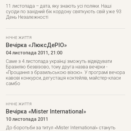
11 листопада – дата, яку знають усі поляки. Наші
сусіди по західний бік кордону святкують свій уже 93
День Незалежності
НІЧНЕ ЖИТТЯ
Вечірка «ЛюксДеРІО»
04 листопада 2011
, 21:00
Саме з 4 листопада українці зможуть відвідувати
Бразилію безвізово, тоиу друга назва вечірки -
«Прощання з бразильською візою». У програмі вечора
кавові конкурси, дегустація коктейлів, майстер-класи
самбо
НІЧНЕ ЖИТТЯ
Вечірка «Mister International»
10 листопада 2011
До боротьби за титул «Mister International» стануть