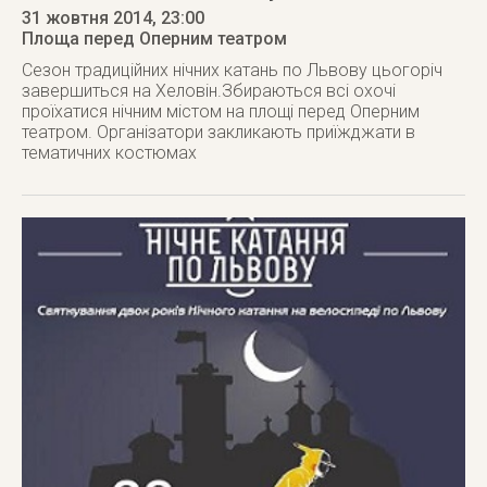
31 жовтня 2014
, 23:00
Площа перед Оперним театром
Сезон традиційних нічних катань по Львову цьогоріч
завершиться на Хеловін.Збираються всі охочі
проїхатися нічним містом на площі перед Оперним
театром. Організатори закликають приїжджати в
тематичних костюмах