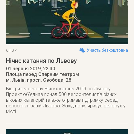
Участь безкоштовна
СПОРТ
Нічне катання по Львову
01 червня 2019
, 22:30
Площа перед Оперним театром
м. Львів
,
просп. Свободи, 28
Відкриття сезону Нічних катань 2019 по Львову.
Проект об’єднав понад 500 велосипедистів різних
вікових категорій та вже отримав підтримку серед
велоорганізацій Львова. Захід популяризує велорух у
місті