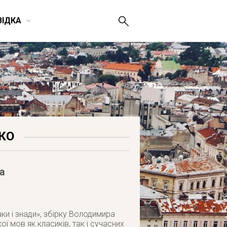
ВІДКА
КО
а
ки і знади», збірку Володимира
ої мов як класиків, так і сучасних