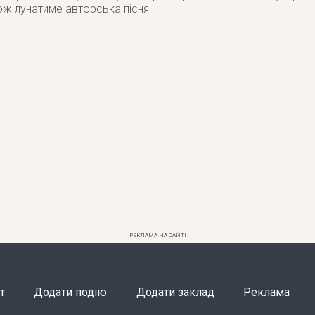
кож лунатиме авторська пісня
РЕКЛАМА НА САЙТІ
т
Додати подію
Додати заклад
Реклама