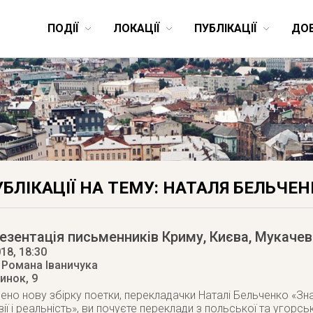
ПОДІЇ
ЛОКАЦІЇ
ПУБЛІКАЦІЇ
ДО
БЛІКАЦІЇ НА ТЕМУ: НАТАЛЯ БЕЛЬЧЕН
езентація письменників Криму, Києва, Мукачев
018
, 18:30
. Романа Іваничука
Ринок, 9
ено нову збірку поетки, перекладачки Наталі Бельченко «Зна
ї і реальність», ви почуєте переклади з польської та угорськ