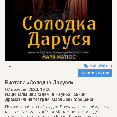
460 - 690 грн
ТЕАТР
Купити квиток
Вистава «Солодка Даруся»
07 вересня 2020
, 19:00
Національний академічний український
драматичний театр ім. Марії Заньковецької
Показом вистави «Солодка Даруся», за однойменною
книгою письменниці Марії Матіос, на гастролі до
Львова завітають актори Івано-Франківського