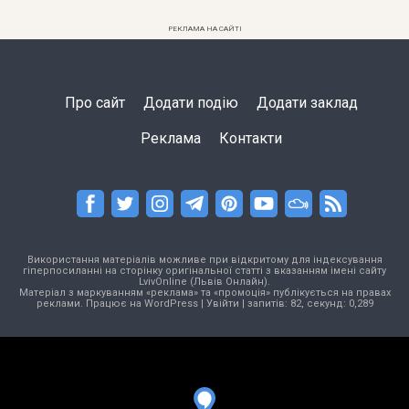
РЕКЛАМА НА САЙТІ
Про сайт
Додати подію
Додати заклад
Реклама
Контакти
Використання матеріалів можливе при відкритому для індексування
гіперпосиланні на сторінку оригінальної статті з вказанням імені сайту
LvivOnline (Львів Онлайн).
Матеріал з маркуванням «реклама» та «промоція» публікується на правах
реклами. Працює на
WordPress
|
Увійти
| запитів: 82, секунд: 0,289