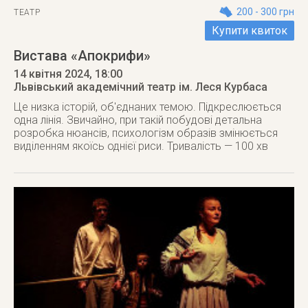
200 - 300 грн
ТЕАТР
Купити квиток
Вистава «Апокрифи»
14 квітня 2024
, 18:00
Львівський академічний театр ім. Леся Курбаса
Це низка історій, об'єднаних темою. Підкреслюється
одна лінія. Звичайно, при такій побудові детальна
розробка нюансів, психологізм образів змінюється
виділенням якоїсь однієї риси. Тривалість — 100 хв