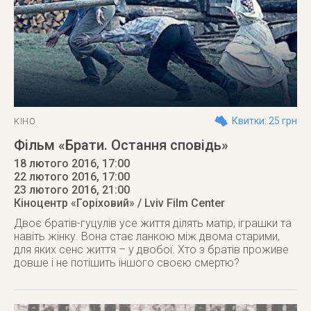
Квитки: 25 грн
КІНО
Фільм «Брати. Остання сповідь»
18 лютого 2016, 17:00
22 лютого 2016, 17:00
23 лютого 2016
, 21:00
Кіноцентр «Горіховий» / Lviv Film Center
Двоє братів-гуцулів усе життя ділять матір, іграшки та
навіть жінку. Вона стає ланкою між двома старими,
для яких сенс життя – у двобої. Хто з братів проживе
довше і не потішить іншого своєю смертю?