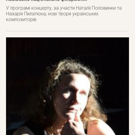
У програмі концерту, за участи Наталії Половинки та
Назарія Пилатюка, нові твори українських
композиторів