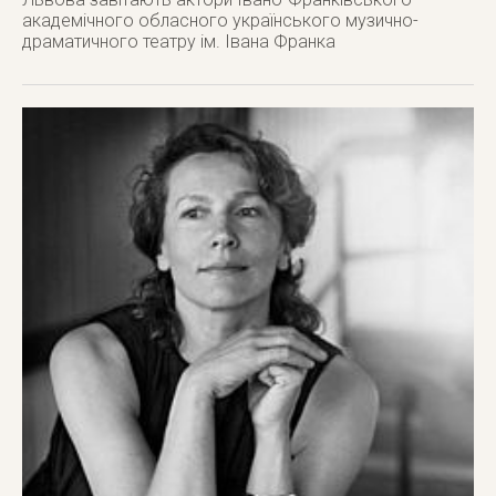
академічного обласного українського музично-
драматичного театру ім. Івана Франка