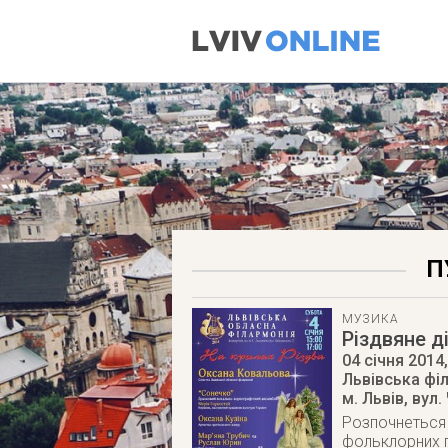
П
МУЗИКА
Різдвяне д
04 січня 2014
Львівська фі
м. Львів
,
вул.
Розпочнеться д
фольклорних 