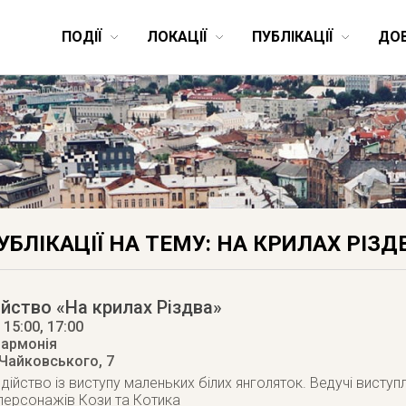
ПОДІЇ
ЛОКАЦІЇ
ПУБЛІКАЦІЇ
ДО
УБЛІКАЦІЇ НА ТЕМУ: НА КРИЛАХ РІЗД
ійство «На крилах Різдва»
, 15:00, 17:00
лармонія
 Чайковського, 7
ійство із виступу маленьких білих янголяток. Ведучі виступл
персонажів Кози та Котика