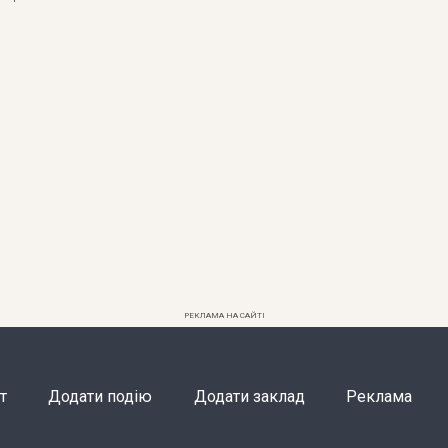
РЕКЛАМА НА САЙТІ
т
Додати подію
Додати заклад
Реклама