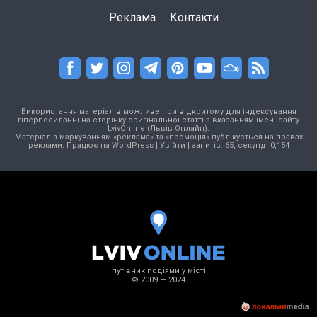
Реклама
Контакти
Використання матеріалів можливе при відкритому для індексування
гіперпосиланні на сторінку оригінальної статті з вказанням імені сайту
LvivOnline (Львів Онлайн).
Матеріал з маркуванням «реклама» та «промоція» публікується на правах
реклами. Працює на
WordPress
|
Увійти
| запитів: 65, секунд: 0,154
путівник подіями у місті
© 2009 — 2024