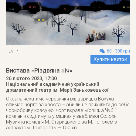
60 - 300 грн
ТЕАТР
Купити квиток
Вистава «Різдвяна ніч»
26 лютого 2023
, 17:00
Національний академічний український
драматичний театр ім. Марії Заньковецької
Оксана чекатиме черевички від цариці, а Вакула
спіймає чорта за хвоста – аби лише прихилити до себе
чорнобриву красуню, чорт вкраде місяця, а Чуб і
компанія сидітимуть у мішках у звабливої Солохи.
Музична комедія М. Старицького за М. Гоголем з
антрактом. Тривалість — 150 хв