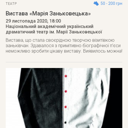
50 - 200 грн
ТЕАТР
Вистава «Марія Заньковецька»
29 листопада 2020
, 18:00
Національний академічний український
драматичний театр ім. Марії Заньковецької
Вистава, що стала своєрідною творчою візитівкою
заньківчан. Здавалося з примітивно біографічної п’єси
неможливо зробити цікаву виставу. Виявилось можна!