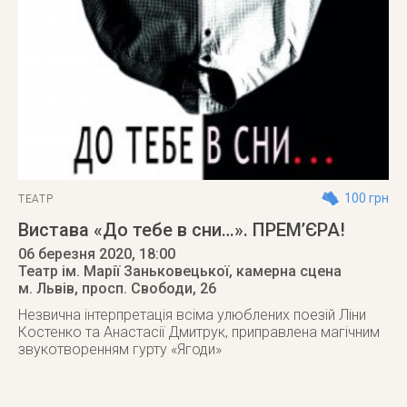
100 грн
ТЕАТР
Вистава «До тебе в сни…». ПРЕМ’ЄРА!
06 березня 2020
, 18:00
Театр ім. Марії Заньковецької, камерна сцена
м. Львів
,
просп. Свободи, 26
Незвична інтерпретація всіма улюблених поезій Ліни
Костенко та Анастасії Дмитрук, приправлена магічним
звукотворенням гурту «Ягоди»