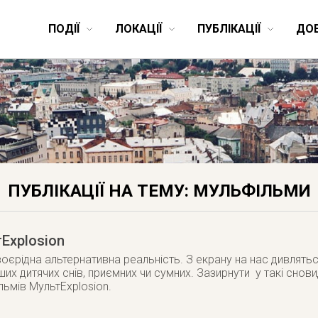
ПОДІЇ
ЛОКАЦІЇ
ПУБЛІКАЦІЇ
ДО
ПУБЛІКАЦІЇ НА ТЕМУ: МУЛЬФІЛЬМИ
тExplosion
воєрідна альтернативна реальність. З екрану на нас дивлятьс
аших дитячих снів, приємних чи сумних. Зазирнути у такі сно
льмів МультExplosion.