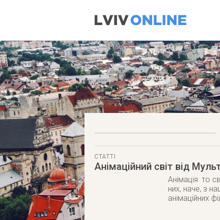
СТАТТІ
Анімаційний світ від Муль
Анімація то с
них, наче, з н
анімаційних фі