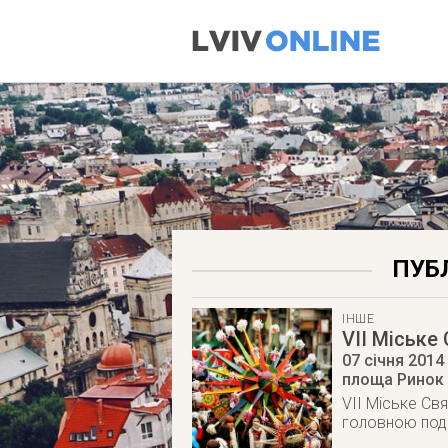
ПУБЛ
ІНШЕ
VII Міське
07 січня 2014
площа Ринок 
VII Міське Св
головною поді