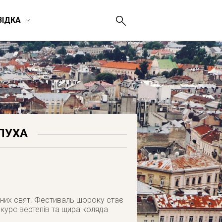
ВІДКА
ПУХА
яних свят. Фестиваль щороку стає
курс вертепів та щира коляда