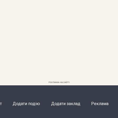
РЕКЛАМА НА САЙТІ
т
Додати подію
Додати заклад
Реклама