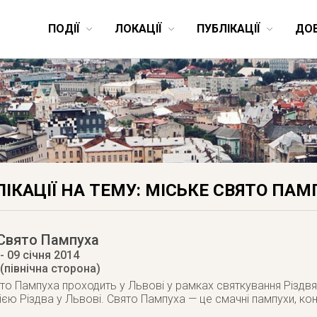
ПОДІЇ
ЛОКАЦІЇ
ПУБЛІКАЦІЇ
ДО
ІКАЦІЇ НА ТЕМУ: МІСЬКЕ СВЯТО ПАМ
 Свято Пампуха
- 09 січня 2014
(північна сторона)
ято Пампуха проходить у Львові у рамках святкування Різдв
єю Різдва у Львові. Свято Пампуха — це смачні пампухи, кон