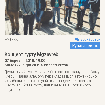
250 - 800 грн
МУЗИКА
Купити квиток
Концерт гурту Mgzavrebi
07 березня 2018
, 19:00
Малевич: night club & concert arena
Грузинський гурт Mgzavrebi зіграє програму з альбому
Krebuli. Назва альбому перекладається з грузинської
як «збірник», в нього увійшли два десятки пісень з
шести альбомів гурту, написаних за 11 років його
існування