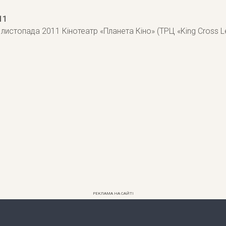
11
листопада 2011 Кінотеатр «Планета Кіно» (ТРЦ «King Cross Le
РЕКЛАМА НА САЙТІ