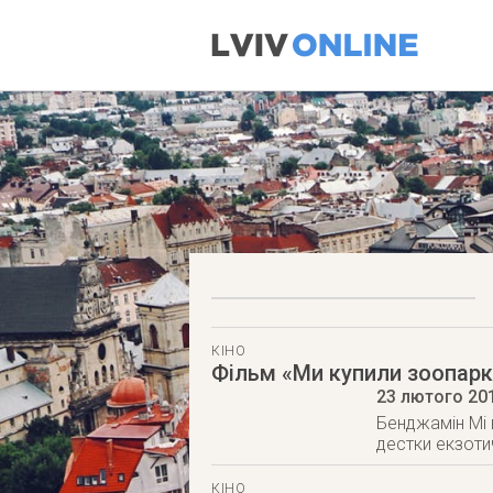
КІНО
Фільм «Ми купили зоопарк
23 лютого 20
Бенджамін Мі 
дестки екзоти
КІНО